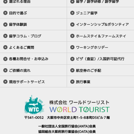
選ばれる理由
留学 / 語学研修 / 語学留学
目的で選ぶ
ジュニア留学
留学体験談
インターンシップ&ボランティア
留学コラム・ブログ
ホームステイ＆ファームステイ
よくあるご質問
ワーキングホリデー
各種お問合せ・お申込み
ビザ（査証）/入国許可証代行
ご依頼の流れ
航空券のご手配
現地サポートサービス
旅行事業
〒541-0052 大阪市中央区安土町1-5-8本町DSビル７階
一般社団法人全国旅行協会(ANTA)会員
協同組合大阪府旅行業協会(OATA)会員