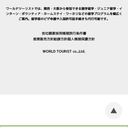
ワールドツーリストでは、関西・大阪から参加できる
語学留学
・
ジュニア留学
・
イ
ンターン・ボランティア
・
ホームステイ
・
ワーホリ
などの留学プログラムを幅広く
ご案内。
留学前のビザ申請や入国許可証手続きも代行可能です。
会社概要
採用情報
旅行条件書
推奨販売方針
勧誘方針
個人情報保護方針
WORLD TOURIST co.,Ltd.
▲