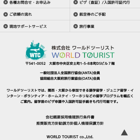
各種お問合せ・お申込み
ビザ（査証）/入国許可証代行
ご依頼の流れ
航空券のご手配
現地サポートサービス
旅行事業
〒541-0052 大阪市中央区安土町1-5-8本町DSビル７階
一般社団法人全国旅行協会(ANTA)会員
協同組合大阪府旅行業協会(OATA)会員
ワールドツーリストでは、関西・大阪から参加できる
語学留学
・
ジュニア留学
・
イ
ンターン・ボランティア
・
ホームステイ
・
ワーホリ
などの留学プログラムを幅広く
ご案内。
留学前のビザ申請や入国許可証手続きも代行可能です。
会社概要
採用情報
旅行条件書
推奨販売方針
勧誘方針
個人情報保護方針
▲
WORLD TOURIST co.,Ltd.