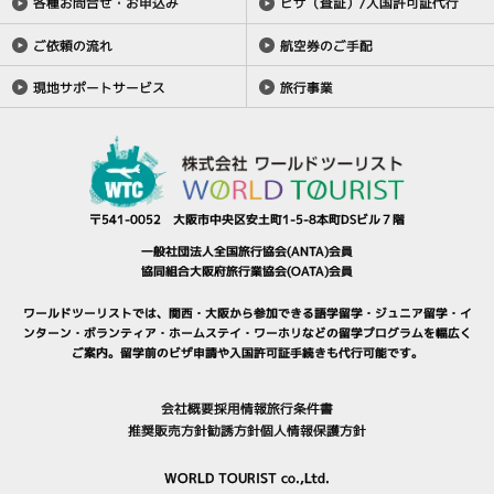
各種お問合せ・お申込み
ビザ（査証）/入国許可証代行
ご依頼の流れ
航空券のご手配
現地サポートサービス
旅行事業
〒541-0052 大阪市中央区安土町1-5-8本町DSビル７階
一般社団法人全国旅行協会(ANTA)会員
協同組合大阪府旅行業協会(OATA)会員
ワールドツーリストでは、関西・大阪から参加できる
語学留学
・
ジュニア留学
・
イ
ンターン・ボランティア
・
ホームステイ
・
ワーホリ
などの留学プログラムを幅広く
ご案内。
留学前のビザ申請や入国許可証手続きも代行可能です。
会社概要
採用情報
旅行条件書
推奨販売方針
勧誘方針
個人情報保護方針
WORLD TOURIST co.,Ltd.