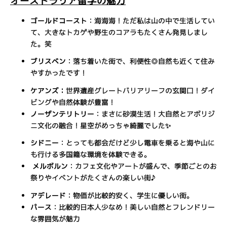
オーストラリア留学の魅力
ゴールドコースト
：海海海！ただ私は山の中で生活してい
て、大きなトカゲや野生のコアラもたくさん発見しまし
た。笑
ブリスベン
：落ち着いた街で、利便性◎自然も近くて住み
やすかったです！
ケアンズ：
世界遺産グレートバリアリーフの玄関口！ダイ
ビングや自然体験が豊富！
ノーザンテリトリー
：まさに砂漠生活！大自然とアボリジ
ニ文化の融合！星空がめっちゃ綺麗でした✨
シドニー
：とっても都会だけど少し電車を乗ると海や山に
も行ける多国籍な環境を体験できる。
メルボルン
：カフェ文化やアートが盛んで、季節ごとのお
祭りやイベントがたくさんの楽しい街♪
アデレード
：物価が比較的安く、学生に優しい街。
パース
：比較的日本人少なめ！美しい自然とフレンドリー
な雰囲気が魅力