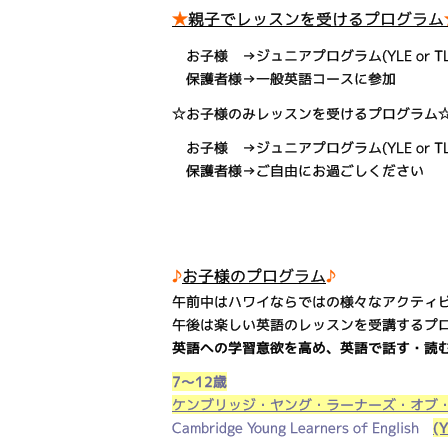
★
親子でレッスンを受けるプログラム
お子様 →ジュニアプログラム(YLE or T
保護者様→一般英語コースに参加
☆お子様のみレッスンを受けるプログラム
お子様 →ジュニアプログラム(YLE or T
保護者様→ご自由にお過ごしください
♪
お子様のプログラム
♪
午前中はハワイならではの様々なアクティ
午後は楽しい英語のレッスンを受講するプ
英語への学習意欲を高め、英語で話す・読
7～12歳
ケンブリッジ・ヤング・ラーナーズ・オブ
Cambridge Young Learners of English
(