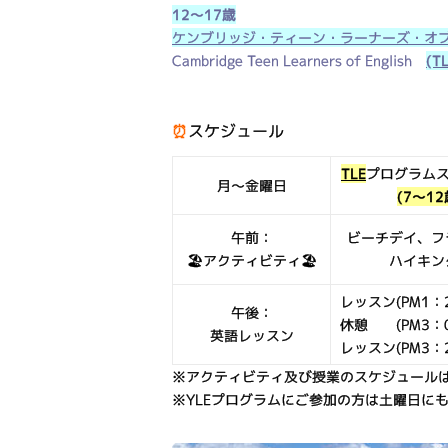
12～17歳
ケンブリッジ・ティーン・ラーナーズ・オ
Cambridge Teen Learners of English
(T
⏰
スケジュール
TLE
プログラム
月～金曜日
(7～12
午前：
ビーチデイ、フ
🏖アクティビティ🏖
ハイキン
レッスン(PM1：2
午後：
休憩 (PM3：0
英語レッスン
レッスン(PM3：2
※アクティビティ及び授業のスケジュール
※YLEプログラムにご参加の方は土曜日にも