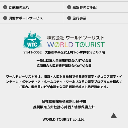
ご依頼の流れ
航空券のご手配
現地サポートサービス
旅行事業
〒541-0052 大阪市中央区安土町1-5-8本町DSビル７階
一般社団法人全国旅行協会(ANTA)会員
協同組合大阪府旅行業協会(OATA)会員
ワールドツーリストでは、関西・大阪から参加できる
語学留学
・
ジュニア留学
・
イ
ンターン・ボランティア
・
ホームステイ
・
ワーホリ
などの留学プログラムを幅広く
ご案内。
留学前のビザ申請や入国許可証手続きも代行可能です。
会社概要
採用情報
旅行条件書
推奨販売方針
勧誘方針
個人情報保護方針
▲
WORLD TOURIST co.,Ltd.