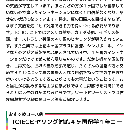
の英語が存在しています。ほとんどの方が１ヶ国でしか留学して
いないので違ったイントネーションになると自信がなくなり、話
せない状況になっています。将来、真の国際人を目指すならば、
なまり英語を気にせず対応できる力を身につける必要がありま
す。TOEICテストではアメリカ英語、カナダ英語、イギリス英
語、オーストラリア英語の４ヶ国のヒヤリングが導入されていま
す。また企業では上記４ヶ国プラスに香港、シンガポール、イン
ドなどのアジア系英語も必要とされている中、１ヶ国のイントネ
ーションだけではぜんぜん足りないのです。だから様々な国に行
き、世界文化、世界の自然を肌で感じ、たくさんの国籍の方と交
流することによって真の国際人となり自信を持って世の中を渡り
歩いていけるようにすることがとても大事だということです。あ
と当社がお勧めする理由は語学だけでなく世界旅行を同時にでき
ることは人生の財産になるからです。ワールドツーリストでは世
界周遊留学のお勧めコース例をご紹介します。
おすすめコース例
TOIECヒヤリング対応４ヶ国留学１年コー