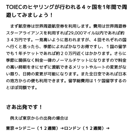
TOIECのヒヤリングが行われる４ヶ国を1年間で周
遊してみましょう！
まず航空券は世界周遊航空券を利用します。費用は世界周遊券
スターアライアンスを利用すれば29,000マイル以内であれば約
３４万円です。一見高いように思われますが、４回それぞれの国
へ行くと思ったら、季節によればかなりお得ですし、１国の留学
でも１年チケットであれば約２０万円近くはかかります。さらに
季節に関係なく料金一律のノーマルチケットになりますので料金
の高い時期をきにせずに渡航できるメリットやルートの変更がな
い限り、日時の変更が可能になります。また全日空であれば日本
の地方からの便も利用できます。留学総費用は１ケ国留学するの
とほぼ同額です。
さあ出発です！
例えば東京からの出発の場合は
東京→シドニー（１２週間）→ロンドン（１２週間）→